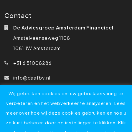
Contact
De Adviesgroep Amsterdam Financieel
Amstelveenseweg 1108
1081 JW Amsterdam
+31 6 51008286
info@daafbv.nl
Wij gebruiken cookies om uw gebruikservaring te
verbeteren en het webverkeer te analyseren. Lees
Home
Diensten
Over DAAF
Nieuws
Contact
meer over hoe wij deze cookies gebruiken en hoe u
Privacyverklaring
Sitemap
Disclaimer
ze kunt beheren door op instellingen te klikken. Klik
Website door Maladoo